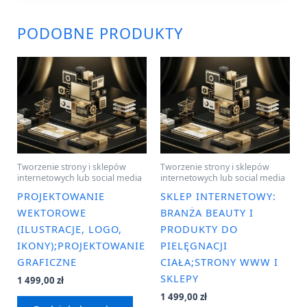
PODOBNE PRODUKTY
Tworzenie strony i sklepów
Tworzenie strony i sklepów
internetowych lub social media
internetowych lub social media
PROJEKTOWANIE
SKLEP INTERNETOWY:
WEKTOROWE
BRANŻA BEAUTY I
(ILUSTRACJE, LOGO,
PRODUKTY DO
IKONY);PROJEKTOWANIE
PIELĘGNACJI
GRAFICZNE
CIAŁA;STRONY WWW I
SKLEPY
1 499,00
zł
1 499,00
zł