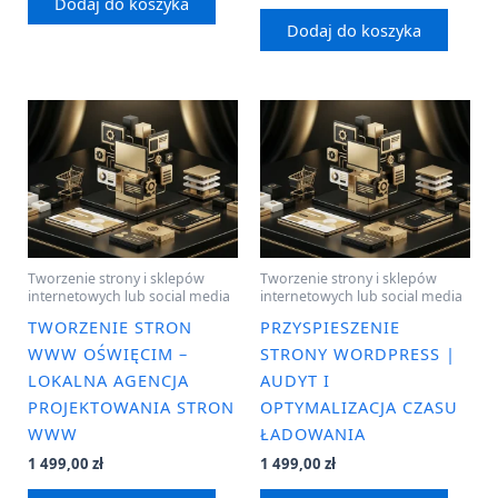
Dodaj do koszyka
Dodaj do koszyka
Tworzenie strony i sklepów
Tworzenie strony i sklepów
internetowych lub social media
internetowych lub social media
TWORZENIE STRON
PRZYSPIESZENIE
WWW OŚWIĘCIM –
STRONY WORDPRESS |
LOKALNA AGENCJA
AUDYT I
PROJEKTOWANIA STRON
OPTYMALIZACJA CZASU
WWW
ŁADOWANIA
1 499,00
zł
1 499,00
zł