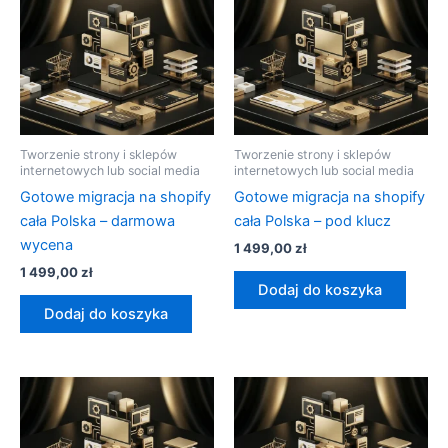
Tworzenie strony i sklepów
Tworzenie strony i sklepów
internetowych lub social media
internetowych lub social media
Gotowe migracja na shopify
Gotowe migracja na shopify
cała Polska – darmowa
cała Polska – pod klucz
wycena
1 499,00
zł
1 499,00
zł
Dodaj do koszyka
Dodaj do koszyka