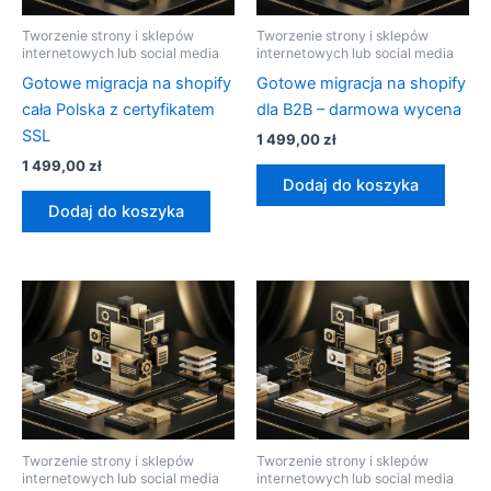
Tworzenie strony i sklepów
Tworzenie strony i sklepów
internetowych lub social media
internetowych lub social media
Gotowe migracja na shopify
Gotowe migracja na shopify
cała Polska z certyfikatem
dla B2B – darmowa wycena
SSL
1 499,00
zł
1 499,00
zł
Dodaj do koszyka
Dodaj do koszyka
Tworzenie strony i sklepów
Tworzenie strony i sklepów
internetowych lub social media
internetowych lub social media