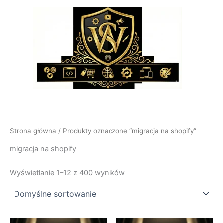
Przejdź
do
treści
Strona główna
/ Produkty oznaczone “migracja na shopify”
migracja na shopify
Wyświetlanie 1–12 z 400 wyników