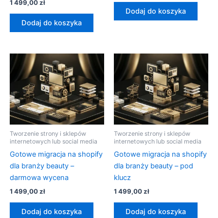
1 499,00
zł
Dodaj do koszyka
Dodaj do koszyka
Tworzenie strony i sklepów
Tworzenie strony i sklepów
internetowych lub social media
internetowych lub social media
Gotowe migracja na shopify
Gotowe migracja na shopify
dla branży beauty –
dla branży beauty – pod
darmowa wycena
klucz
1 499,00
zł
1 499,00
zł
Dodaj do koszyka
Dodaj do koszyka