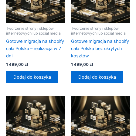
Tworzenie strony i sklepów
Tworzenie strony i sklepów
internetowych lub social media
internetowych lub social media
Gotowe migracja na shopify
Gotowe migracja na shopify
cała Polska – realizacja w 7
cała Polska bez ukrytych
dni
kosztów
1 499,00
zł
1 499,00
zł
Dodaj do koszyka
Dodaj do koszyka