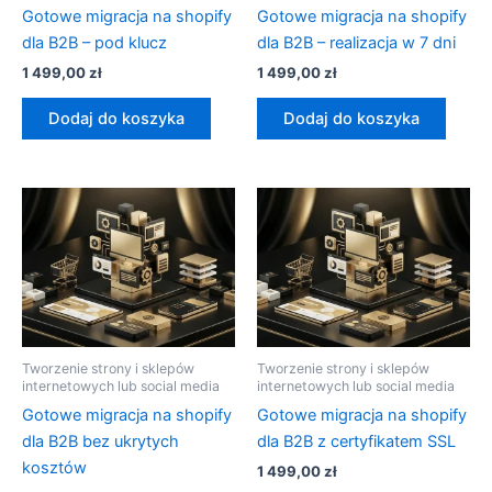
Gotowe migracja na shopify
Gotowe migracja na shopify
dla B2B – pod klucz
dla B2B – realizacja w 7 dni
1 499,00
zł
1 499,00
zł
Dodaj do koszyka
Dodaj do koszyka
Tworzenie strony i sklepów
Tworzenie strony i sklepów
internetowych lub social media
internetowych lub social media
Gotowe migracja na shopify
Gotowe migracja na shopify
dla B2B bez ukrytych
dla B2B z certyfikatem SSL
kosztów
1 499,00
zł