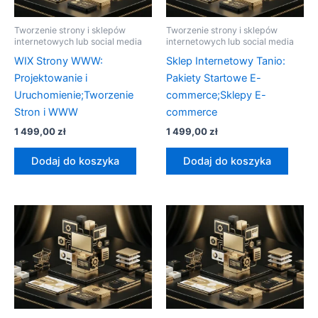
Tworzenie strony i sklepów
Tworzenie strony i sklepów
internetowych lub social media
internetowych lub social media
WIX Strony WWW:
Sklep Internetowy Tanio:
Projektowanie i
Pakiety Startowe E-
Uruchomienie;Tworzenie
commerce;Sklepy E-
Stron i WWW
commerce
1 499,00
zł
1 499,00
zł
Dodaj do koszyka
Dodaj do koszyka