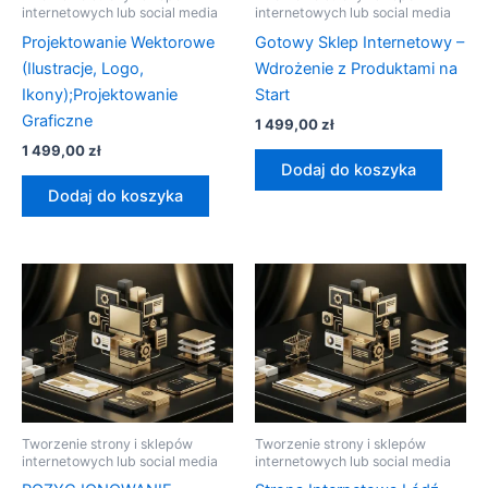
internetowych lub social media
internetowych lub social media
Projektowanie Wektorowe
Gotowy Sklep Internetowy –
(Ilustracje, Logo,
Wdrożenie z Produktami na
Ikony);Projektowanie
Start
Graficzne
1 499,00
zł
1 499,00
zł
Dodaj do koszyka
Dodaj do koszyka
Tworzenie strony i sklepów
Tworzenie strony i sklepów
internetowych lub social media
internetowych lub social media