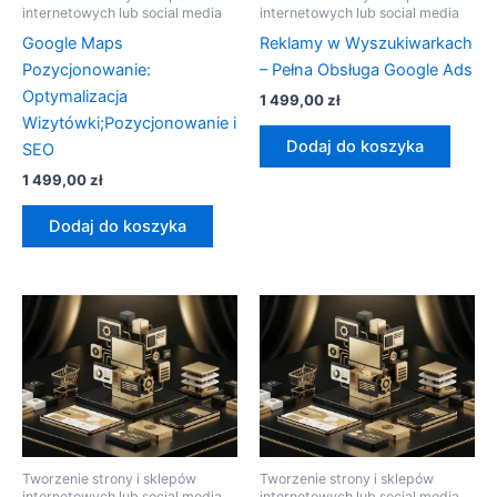
internetowych lub social media
internetowych lub social media
Google Maps
Reklamy w Wyszukiwarkach
Pozycjonowanie:
– Pełna Obsługa Google Ads
Optymalizacja
1 499,00
zł
Wizytówki;Pozycjonowanie i
Dodaj do koszyka
SEO
1 499,00
zł
Dodaj do koszyka
Tworzenie strony i sklepów
Tworzenie strony i sklepów
internetowych lub social media
internetowych lub social media