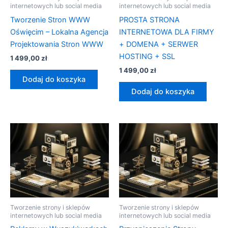
internetowych lub social media
internetowych lub social media
Tworzenie Stron WWW
PROSTA STRONA
Oświęcim – Lokalna Agencja
INTERNETOWA DLA FIRMY
Projektowania Stron WWW
+ DOMENA + SERWER
HOSTING + SSL
1 499,00
zł
1 499,00
zł
Dodaj do koszyka
Dodaj do koszyka
Tworzenie strony i sklepów
Tworzenie strony i sklepów
internetowych lub social media
internetowych lub social media