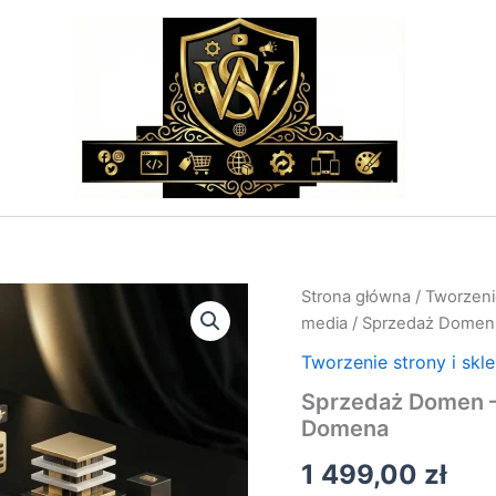
ilość
Strona główna
/
Tworzenie
Sprzedaż
media
/ Sprzedaż Domen 
Domen
–
Tworzenie strony i skl
Wycena,
Sprzedaż Domen –
Wyszukanie
Domena
i
Rejestracja
1 499,00
zł
Domena