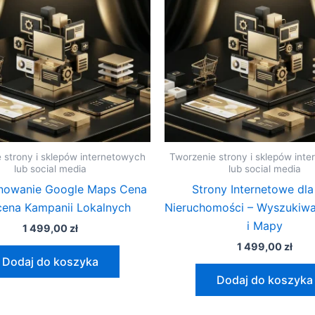
 strony i sklepów internetowych
Tworzenie strony i sklepów int
lub social media
lub social media
nowanie Google Maps Cena
Strony Internetowe dla
ena Kampanii Lokalnych
Nieruchomości – Wyszukiwa
i Mapy
1 499,00
zł
1 499,00
zł
Dodaj do koszyka
Dodaj do koszyka