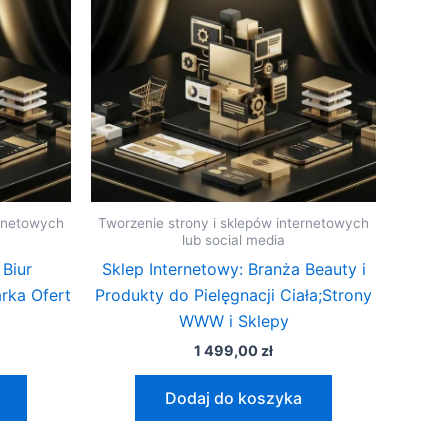
ernetowych
Tworzenie strony i sklepów internetowych
lub social media
 Biur
Sklep Internetowy: Branża Beauty i
rka Ofert
Produkty do Pielęgnacji Ciała;Strony
WWW i Sklepy
1 499,00
zł
Dodaj do koszyka