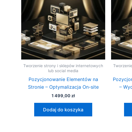
Tworzenie strony i sklepów internetowych
Tworzenie
lub social media
Pozycjonowanie Elementów na
Pozycjo
Stronie – Optymalizacja On-site
– Wyc
1 499,00
zł
Dodaj do koszyka