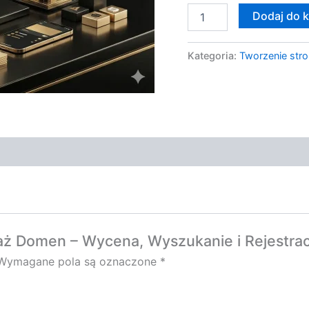
Dodaj do 
Kategoria:
Tworzenie stro
daż Domen – Wycena, Wyszukanie i Rejestra
Wymagane pola są oznaczone
*