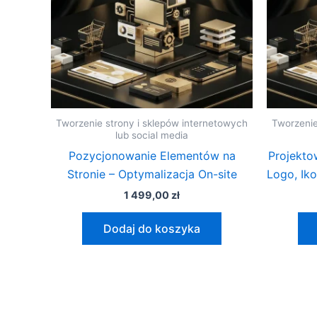
Tworzenie strony i sklepów internetowych
Tworzenie
lub social media
Pozycjonowanie Elementów na
Projekto
Stronie – Optymalizacja On-site
Logo, Ik
1 499,00
zł
Dodaj do koszyka