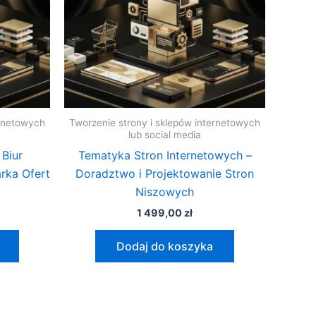
ernetowych
Tworzenie strony i sklepów internetowych
lub social media
 Biur
Tematyka Stron Internetowych –
rka Ofert
Doradztwo i Projektowanie Stron
Niszowych
1 499,00
zł
Dodaj do koszyka