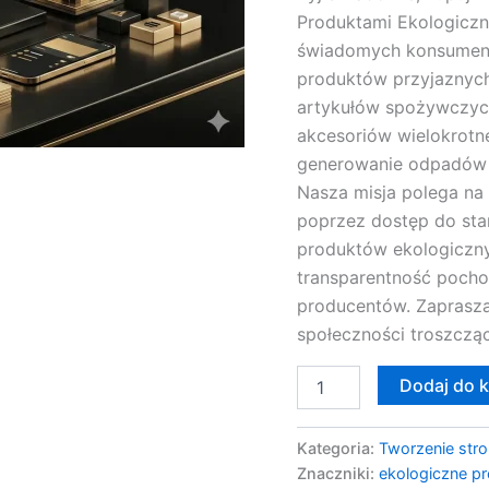
Produktami Ekologiczn
świadomych konsument
produktów przyjaznych
artykułów spożywczyc
akcesoriów wielokrotn
generowanie odpadów 
Nasza misja polega n
poprzez dostęp do sta
produktów ekologiczny
transparentność pocho
producentów. Zaprasza
społeczności troszcząc
Dodaj do 
Kategoria:
Tworzenie stro
Znaczniki:
ekologiczne p