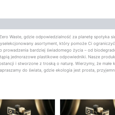
Zero Waste, gdzie odpowiedzialność za planetę spotyka si
wyselekcjonowany asortyment, który pomoże Ci ograniczyć
 do prowadzenia bardziej świadomego życia – od biodegra
tąpią jednorazowe plastikowe odpowiedniki. Nasze produkty 
bstancji i stworzone z troską o naturę. Wierzymy, że małe
Zapraszamy do świata, gdzie ekologia jest prosta, przyjemn