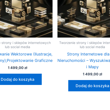
 strony i sklepów internetowych
Tworzenie strony i sklepów int
lub social media
lub social media
wanie Wektorowe (Ilustracje,
Strony Internetowe dla
ony);Projektowanie Graficzne
Nieruchomości – Wyszukiwa
i Mapy
1 499,00
zł
1 499,00
zł
Dodaj do koszyka
Dodaj do koszyka