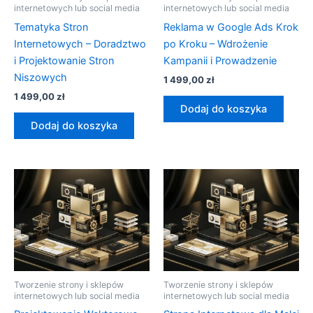
internetowych lub social media
internetowych lub social media
Tematyka Stron
Reklama w Google Ads Krok
Internetowych – Doradztwo
po Kroku – Wdrożenie
i Projektowanie Stron
Kampanii i Prowadzenie
Niszowych
1 499,00
zł
1 499,00
zł
Dodaj do koszyka
Dodaj do koszyka
Tworzenie strony i sklepów
Tworzenie strony i sklepów
internetowych lub social media
internetowych lub social media