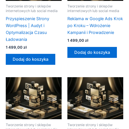
Tworzenie strony i sklepów
Tworzenie strony i sklepów
internetowych lub social media
internetowych lub social media
Przyspieszenie Strony
Reklama w Google Ads Krok
WordPress | Audyt i
po Kroku – Wdrożenie
Optymalizacja Czasu
Kampanii i Prowadzenie
Ładowania
1 499,00
zł
1 499,00
zł
Dodaj do koszyka
Dodaj do koszyka
Tworzenie strony i sklepów
Tworzenie strony i sklepów