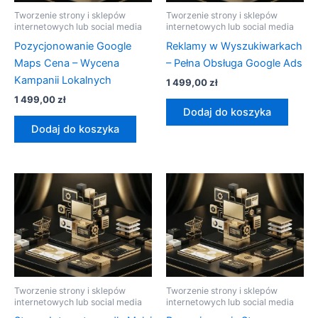
Tworzenie strony i sklepów
Tworzenie strony i sklepów
internetowych lub social media
internetowych lub social media
Pozycjonowanie Google
Reklamy w Wyszukiwarkach
Maps Cena – Wycena
– Pełna Obsługa Google Ads
Kampanii Lokalnych
1 499,00
zł
1 499,00
zł
Dodaj do koszyka
Dodaj do koszyka
Tworzenie strony i sklepów
Tworzenie strony i sklepów
internetowych lub social media
internetowych lub social media