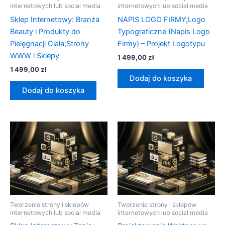
internetowych lub social media
internetowych lub social media
Sklep Internetowy: Branża
NAPIS LOGO FIRMY;Logo
Beauty i Produkty do
Typograficzne (Napis Logo
Pielęgnacji Ciała;Strony
Firmy) – Projekt Logotypu
WWW i Sklepy
1 499,00
zł
1 499,00
zł
Dodaj do koszyka
Dodaj do koszyka
Tworzenie strony i sklepów
Tworzenie strony i sklepów
internetowych lub social media
internetowych lub social media