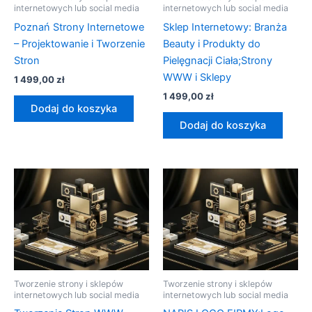
internetowych lub social media
internetowych lub social media
Poznań Strony Internetowe
Sklep Internetowy: Branża
– Projektowanie i Tworzenie
Beauty i Produkty do
Stron
Pielęgnacji Ciała;Strony
WWW i Sklepy
1 499,00
zł
1 499,00
zł
Dodaj do koszyka
Dodaj do koszyka
Tworzenie strony i sklepów
Tworzenie strony i sklepów
internetowych lub social media
internetowych lub social media