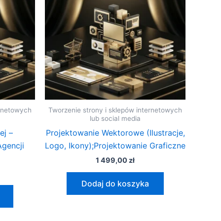
ernetowych
Tworzenie strony i sklepów internetowych
lub social media
ej –
Projektowanie Wektorowe (Ilustracje,
Agencji
Logo, Ikony);Projektowanie Graficzne
1 499,00
zł
Dodaj do koszyka