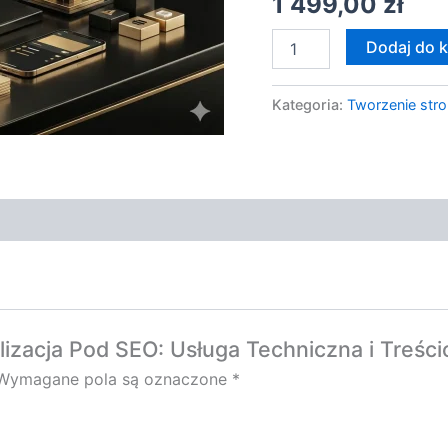
1 499,00
zł
Dodaj do 
Kategoria:
Tworzenie stro
lizacja Pod SEO: Usługa Techniczna i Treśc
Wymagane pola są oznaczone
*