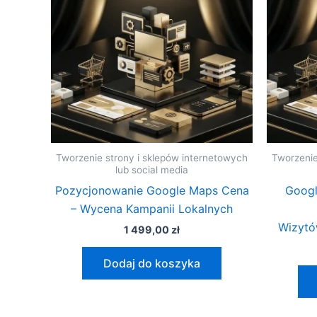
Tworzenie strony i sklepów internetowych
Tworzenie
lub social media
Pozycjonowanie Google Maps Cena
Googl
– Wycena Kampanii Lokalnych
Wizytó
1 499,00
zł
Dodaj do koszyka