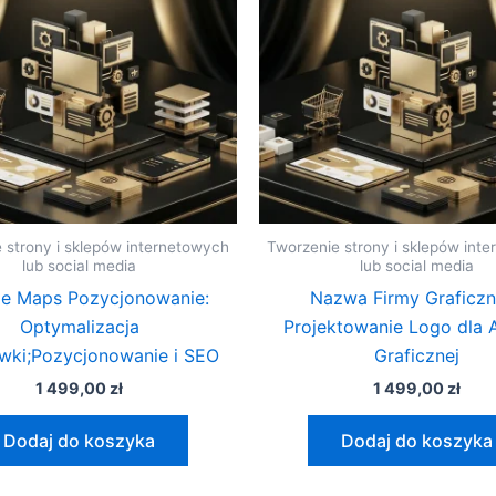
 strony i sklepów internetowych
Tworzenie strony i sklepów int
lub social media
lub social media
e Maps Pozycjonowanie:
Nazwa Firmy Graficzn
Optymalizacja
Projektowanie Logo dla 
wki;Pozycjonowanie i SEO
Graficznej
1 499,00
zł
1 499,00
zł
Dodaj do koszyka
Dodaj do koszyka