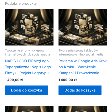
Podobne produkty
Tworzenie strony i sklepów
Tworzenie strony i sklepów
internetowych lub social media
internetowych lub social media
NAPIS LOGO FIRMY;Logo
Reklama w Google Ads Krok
Typograficzne (Napis Logo
po Kroku – Wdrożenie
Firmy) – Projekt Logotypu
Kampanii i Prowadzenie
1 499,00
zł
1 499,00
zł
Dodaj do koszyka
Dodaj do koszyka