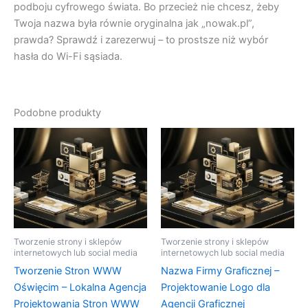
podboju cyfrowego świata. Bo przecież nie chcesz, żeby
Twoja nazwa była równie oryginalna jak „nowak.pl”,
prawda? Sprawdź i zarezerwuj – to prostsze niż wybór
hasła do Wi-Fi sąsiada.
Podobne produkty
Tworzenie strony i sklepów
Tworzenie strony i sklepów
internetowych lub social media
internetowych lub social media
Tworzenie Stron WWW
Nazwa Firmy Graficznej –
Oświęcim – Lokalna Agencja
Projektowanie Logo dla
Projektowania Stron WWW
Agencji Graficznej