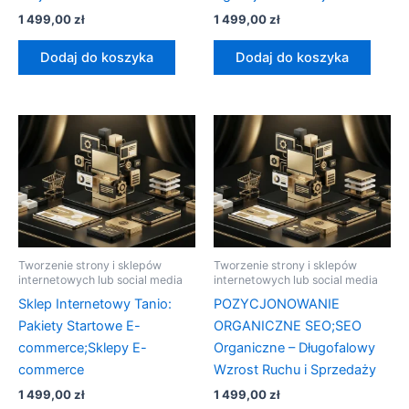
1 499,00
zł
1 499,00
zł
Dodaj do koszyka
Dodaj do koszyka
Tworzenie strony i sklepów
Tworzenie strony i sklepów
internetowych lub social media
internetowych lub social media
Sklep Internetowy Tanio:
POZYCJONOWANIE
Pakiety Startowe E-
ORGANICZNE SEO;SEO
commerce;Sklepy E-
Organiczne – Długofalowy
commerce
Wzrost Ruchu i Sprzedaży
1 499,00
zł
1 499,00
zł