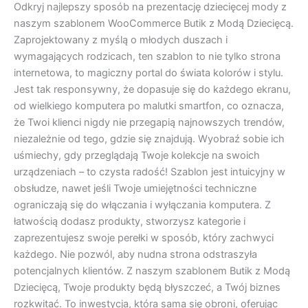
Odkryj najlepszy sposób na prezentację dziecięcej mody z
naszym szablonem WooCommerce Butik z Modą Dziecięcą.
Zaprojektowany z myślą o młodych duszach i
wymagających rodzicach, ten szablon to nie tylko strona
internetowa, to magiczny portal do świata kolorów i stylu.
Jest tak responsywny, że dopasuje się do każdego ekranu,
od wielkiego komputera po malutki smartfon, co oznacza,
że Twoi klienci nigdy nie przegapią najnowszych trendów,
niezależnie od tego, gdzie się znajdują. Wyobraź sobie ich
uśmiechy, gdy przeglądają Twoje kolekcje na swoich
urządzeniach – to czysta radość! Szablon jest intuicyjny w
obsłudze, nawet jeśli Twoje umiejętności techniczne
ograniczają się do włączania i wyłączania komputera. Z
łatwością dodasz produkty, stworzysz kategorie i
zaprezentujesz swoje perełki w sposób, który zachwyci
każdego. Nie pozwól, aby nudna strona odstraszyła
potencjalnych klientów. Z naszym szablonem Butik z Modą
Dziecięcą, Twoje produkty będą błyszczeć, a Twój biznes
rozkwitać. To inwestycja, która sama się obroni, oferując