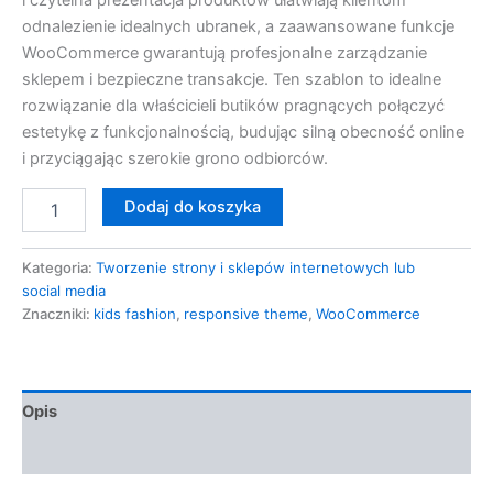
i czytelna prezentacja produktów ułatwiają klientom
odnalezienie idealnych ubranek, a zaawansowane funkcje
WooCommerce gwarantują profesjonalne zarządzanie
sklepem i bezpieczne transakcje. Ten szablon to idealne
rozwiązanie dla właścicieli butików pragnących połączyć
estetykę z funkcjonalnością, budując silną obecność online
i przyciągając szerokie grono odbiorców.
Dodaj do koszyka
Kategoria:
Tworzenie strony i sklepów internetowych lub
social media
Znaczniki:
kids fashion
,
responsive theme
,
WooCommerce
Opis
Opinie (0)