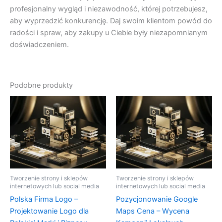
profesjonalny wygląd i niezawodność, której potrzebujesz,
aby wyprzedzić konkurencję. Daj swoim klientom powód do
radości i spraw, aby zakupy u Ciebie były niezapomnianym
doświadczeniem.
Podobne produkty
Tworzenie strony i sklepów
Tworzenie strony i sklepów
internetowych lub social media
internetowych lub social media
Polska Firma Logo –
Pozycjonowanie Google
Projektowanie Logo dla
Maps Cena – Wycena