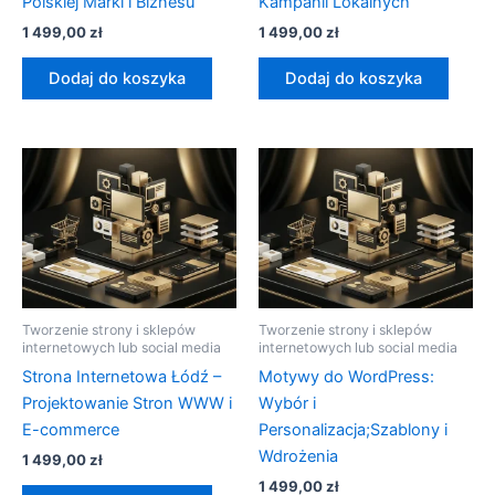
Polskiej Marki i Biznesu
Kampanii Lokalnych
1 499,00
zł
1 499,00
zł
Dodaj do koszyka
Dodaj do koszyka
Tworzenie strony i sklepów
Tworzenie strony i sklepów
internetowych lub social media
internetowych lub social media
Strona Internetowa Łódź –
Motywy do WordPress:
Projektowanie Stron WWW i
Wybór i
E-commerce
Personalizacja;Szablony i
Wdrożenia
1 499,00
zł
1 499,00
zł