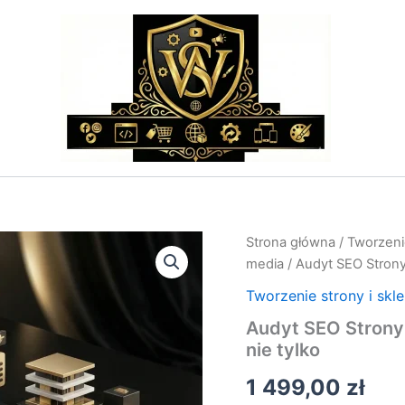
ilość
Strona główna
/
Tworzenie
Audyt
media
/ Audyt SEO Strony
SEO
Strony
Tworzenie strony i skl
WWW
Audyt SEO Strony
–
nie tylko
Analiza
dla
1 499,00
zł
domen
na