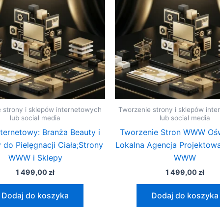
 strony i sklepów internetowych
Tworzenie strony i sklepów int
lub social media
lub social media
nternetowy: Branża Beauty i
Tworzenie Stron WWW Ośw
 do Pielęgnacji Ciała;Strony
Lokalna Agencja Projektowa
WWW i Sklepy
WWW
1 499,00
zł
1 499,00
zł
Dodaj do koszyka
Dodaj do koszyka