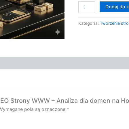
Home
Dodaj do 
i
nie
tylko
Kategoria:
Tworzenie stro
SEO Strony WWW – Analiza dla domen na Hom
Wymagane pola są oznaczone
*