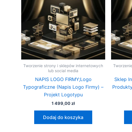
Tworzenie strony i sklepów internetowych
Tworzenie
lub social media
NAPIS LOGO FIRMY;Logo
Sklep I
Typograficzne (Napis Logo Firmy) –
Produkty
Projekt Logotypu
1 499,00
zł
Dodaj do koszyka