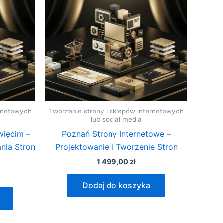
ernetowych
Tworzenie strony i sklepów internetowych
lub social media
ięcim –
Poznań Strony Internetowe –
nia Stron
Projektowanie i Tworzenie Stron
1 499,00
zł
Dodaj do koszyka