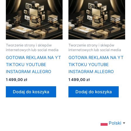
Tworzenie strony i sklepów
Tworzenie strony i sklepów
internetowych lub social media
internetowych lub social media
GOTOWA REKLAMA NA YT
GOTOWA REKLAMA NA YT
TIKTOKU YOUTUBE
TIKTOKU YOUTUBE
INSTAGRAM ALLEGRO
INSTAGRAM ALLEGRO
1 499,00
zł
1 499,00
zł
Dodaj do koszyka
Dodaj do koszyka
Polski
▼