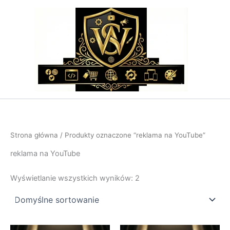
Przejdź
do
treści
Strona główna
/ Produkty oznaczone “reklama na YouTube”
reklama na YouTube
Wyświetlanie wszystkich wyników: 2