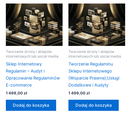
Tworzenie strony i sklepów
Tworzenie strony i sklepów
internetowych lub social media
internetowych lub social media
Sklep Internetowy
Tworzenie Regulaminu
Regulamin – Audyt i
Sklepu Internetowego
Opracowanie Regulaminów
(Wsparcie Prawne);Usługi
E-commerce
Dodatkowe i Audyty
1 499,00
zł
1 499,00
zł
Dodaj do koszyka
Dodaj do koszyka