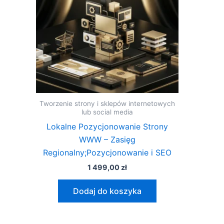
Tworzenie strony i sklepów internetowych
lub social media
Lokalne Pozycjonowanie Strony
WWW – Zasięg
Regionalny;Pozycjonowanie i SEO
1 499,00
zł
Dodaj do koszyka