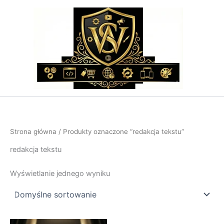
Przejdź
do
treści
Strona główna
/ Produkty oznaczone “redakcja tekstu”
redakcja tekstu
Wyświetlanie jednego wyniku