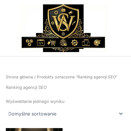
Przejdź
do
treści
Strona główna
/ Produkty oznaczone “Ranking agencji SEO”
Ranking agencji SEO
Wyświetlanie jednego wyniku