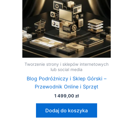
Tworzenie strony i sklepów internetowych
lub social media
Blog Podróżniczy i Sklep Górski –
Przewodnik Online i Sprzęt
1 499,00
zł
Dodaj do koszyka