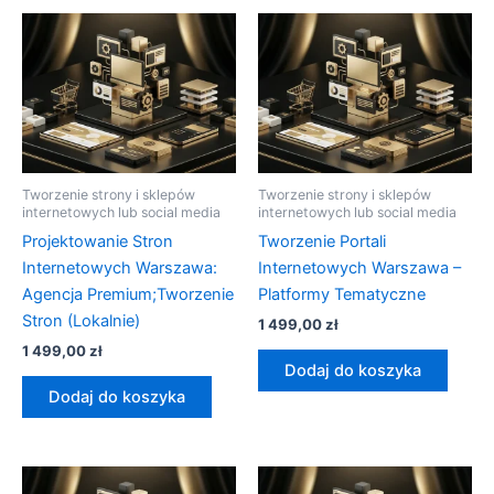
Tworzenie strony i sklepów
Tworzenie strony i sklepów
internetowych lub social media
internetowych lub social media
Projektowanie Stron
Tworzenie Portali
Internetowych Warszawa:
Internetowych Warszawa –
Agencja Premium;Tworzenie
Platformy Tematyczne
Stron (Lokalnie)
1 499,00
zł
1 499,00
zł
Dodaj do koszyka
Dodaj do koszyka