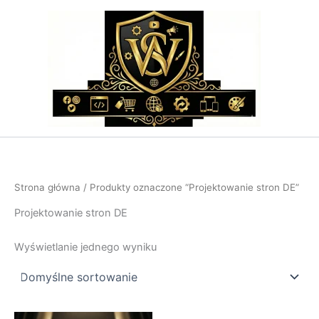
Przejdź
do
treści
Strona główna
/ Produkty oznaczone “Projektowanie stron DE”
Projektowanie stron DE
Wyświetlanie jednego wyniku