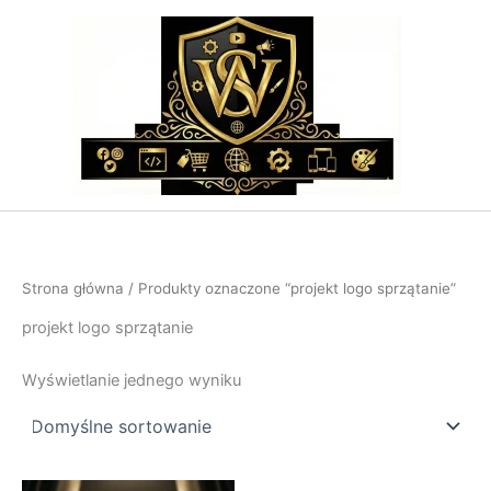
Przejdź
do
treści
Strona główna
/ Produkty oznaczone “projekt logo sprzątanie”
projekt logo sprzątanie
Wyświetlanie jednego wyniku