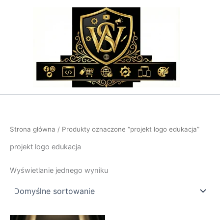
Przejdź
do
treści
Strona główna
/ Produkty oznaczone “projekt logo edukacja”
projekt logo edukacja
Wyświetlanie jednego wyniku