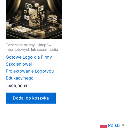
Tworzenie strony i sklepów
internetowych lub social media
Gotowe Logo dla Firmy
Szkoleniowej –
Projektowanie Logotypu
Edukacyjnego
1 499,00
zł
Dodaj do koszyka
Polski
▼