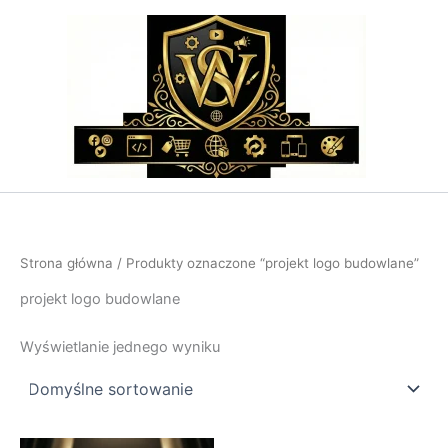
Przejdź
do
treści
Strona główna
/ Produkty oznaczone “projekt logo budowlane”
projekt logo budowlane
Wyświetlanie jednego wyniku