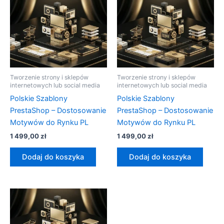
Tworzenie strony i sklepów
Tworzenie strony i sklepów
internetowych lub social media
internetowych lub social media
Polskie Szablony
Polskie Szablony
PrestaShop – Dostosowanie
PrestaShop – Dostosowanie
Motywów do Rynku PL
Motywów do Rynku PL
1 499,00
zł
1 499,00
zł
Dodaj do koszyka
Dodaj do koszyka