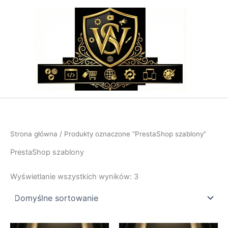
Przejdź
do
treści
Strona główna
/ Produkty oznaczone “PrestaShop szablony”
PrestaShop szablony
Wyświetlanie wszystkich wyników: 3