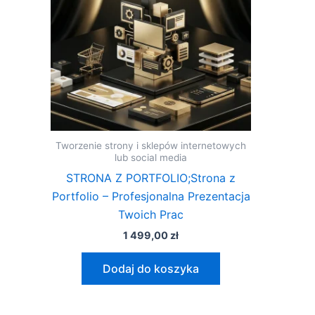
Tworzenie strony i sklepów internetowych
lub social media
STRONA Z PORTFOLIO;Strona z
Portfolio – Profesjonalna Prezentacja
Twoich Prac
1 499,00
zł
Dodaj do koszyka