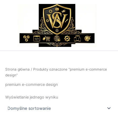
Przejdź
do
treści
Strona główna
/ Produkty oznaczone “premium e-commerce
design”
premium e-commerce design
Wyświetlanie jednego wyniku