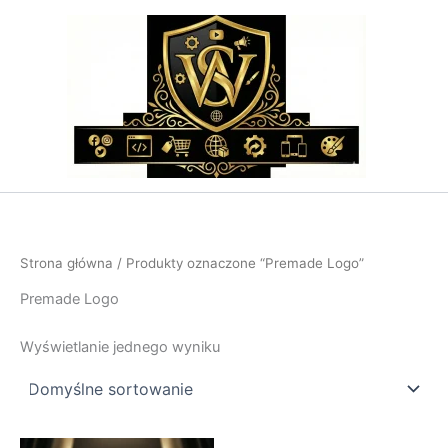
Przejdź
do
treści
Strona główna
/ Produkty oznaczone “Premade Logo”
Premade Logo
Wyświetlanie jednego wyniku