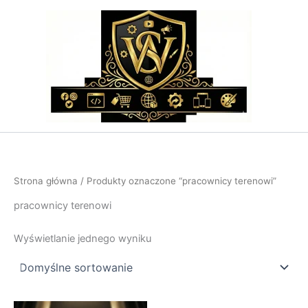
Przejdź
do
treści
Strona główna
/ Produkty oznaczone “pracownicy terenowi”
pracownicy terenowi
Wyświetlanie jednego wyniku