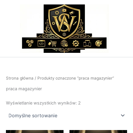
Przejdź
do
treści
Strona główna
/ Produkty oznaczone “praca magazynier”
praca magazynier
Wyświetlanie wszystkich wyników: 2