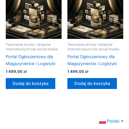
Tworzenie strony i sklepów
Tworzenie strony i sklepów
internetowych lub social media
internetowych lub social media
Portal Ogłoszeniowy dla
Portal Ogłoszeniowy dla
Magazynierów i Logistyki
Magazynierów i Logistyki
1 499,00
zł
1 499,00
zł
Dodaj do koszyka
Dodaj do koszyka
Polski
▼