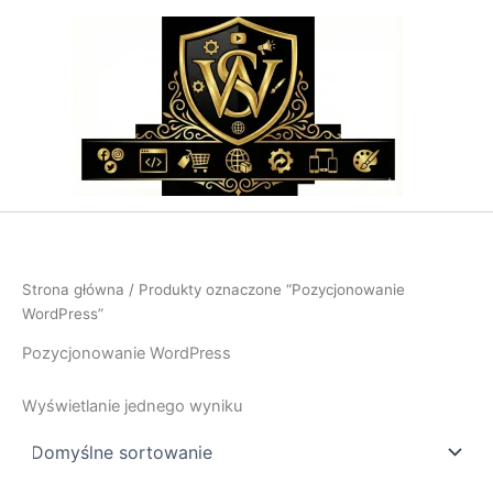
Przejdź
do
treści
Strona główna
/ Produkty oznaczone “Pozycjonowanie
WordPress”
Pozycjonowanie WordPress
Wyświetlanie jednego wyniku