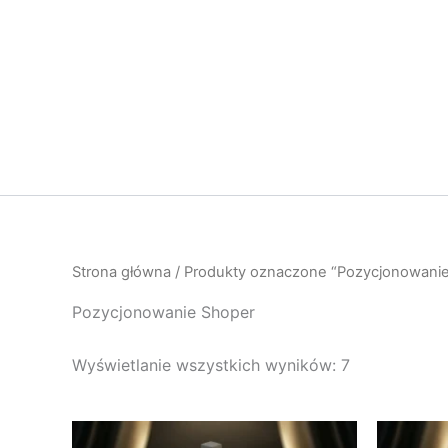
Przejdź
do
treści
Strona główna
/ Produkty oznaczone “Pozycjonowani
Pozycjonowanie Shoper
Wyświetlanie wszystkich wyników: 7