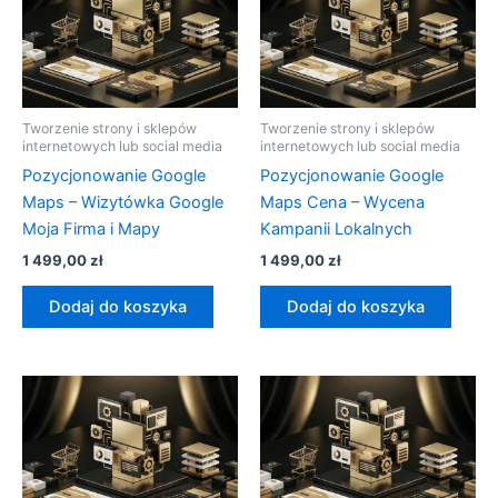
Tworzenie strony i sklepów
Tworzenie strony i sklepów
internetowych lub social media
internetowych lub social media
Pozycjonowanie Google
Pozycjonowanie Google
Maps – Wizytówka Google
Maps Cena – Wycena
Moja Firma i Mapy
Kampanii Lokalnych
1 499,00
zł
1 499,00
zł
Dodaj do koszyka
Dodaj do koszyka