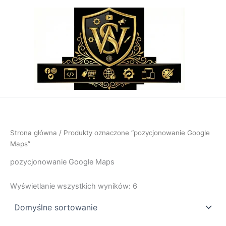
Przejdź
do
treści
Strona główna
/ Produkty oznaczone “pozycjonowanie Google
Maps”
pozycjonowanie Google Maps
Wyświetlanie wszystkich wyników: 6