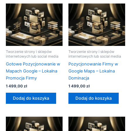
Tworzenie strony i sklepów
Tworzenie strony i sklepów
internetowych lub social media
internetowych lub social media
Gotowe Pozycjonowanie w
Pozycjonowanie Firmy w
Mapach Google – Lokalna
Google Maps – Lokalna
Promocja Firmy
Dominacja
1 499,00
zł
1 499,00
zł
Dodaj do koszyka
Dodaj do koszyka