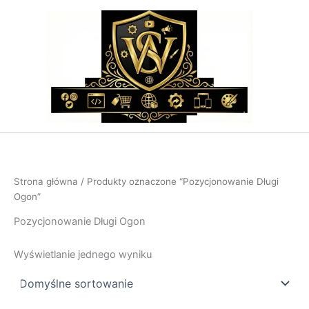
Przejdź
do
treści
Strona główna
/ Produkty oznaczone “Pozycjonowanie Długi
Ogon”
Pozycjonowanie Długi Ogon
Wyświetlanie jednego wyniku