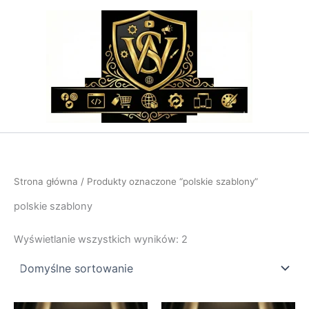
Przejdź
do
treści
Strona główna
/ Produkty oznaczone “polskie szablony”
polskie szablony
Wyświetlanie wszystkich wyników: 2