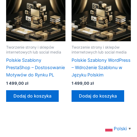
Tworzenie strony i sklepów
Tworzenie strony i sklepów
internetowych lub social media
internetowych lub social media
Polskie Szablony
Polskie Szablony WordPress
PrestaShop – Dostosowanie
– Wdrożenie Szablonu w
Motywów do Rynku PL
Języku Polskim
1 499,00
zł
1 499,00
zł
Dodaj do koszyka
Dodaj do koszyka
Polski
▼