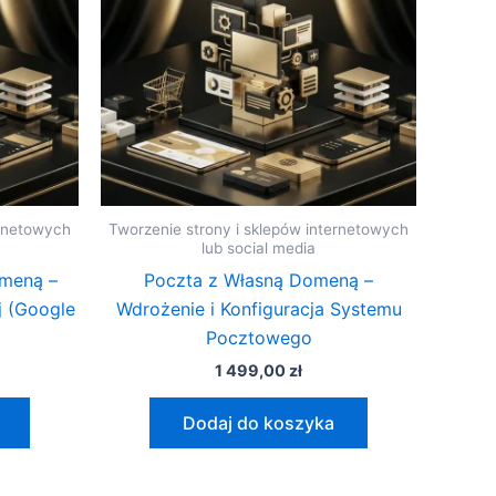
ernetowych
Tworzenie strony i sklepów internetowych
lub social media
omeną –
Poczta z Własną Domeną –
j (Google
Wdrożenie i Konfiguracja Systemu
Pocztowego
1 499,00
zł
Dodaj do koszyka