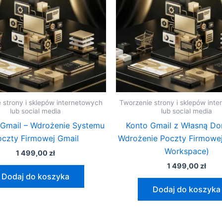
 strony i sklepów internetowych
Tworzenie strony i sklepów int
lub social media
lub social media
Gmail – Wdrożenie Systemu
Konto Gmail z Własną D
oczty Firmowej Gmail
Wdrożenie Poczty Firmowe
Workspace)
1 499,00
zł
1 499,00
zł
Dodaj do koszyka
Dodaj do koszyka