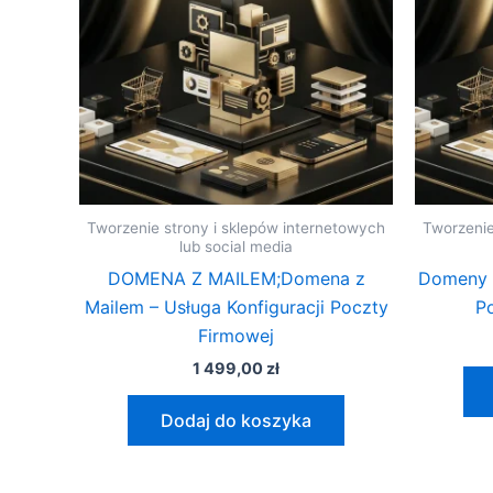
Tworzenie strony i sklepów internetowych
Tworzenie
lub social media
DOMENA Z MAILEM;Domena z
Domeny 
Mailem – Usługa Konfiguracji Poczty
P
Firmowej
1 499,00
zł
Dodaj do koszyka