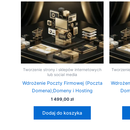
Tworzenie strony i sklepów internetowych
Tworzenie
lub social media
Wdrożenie Poczty Firmowej (Poczta
Wdrożen
Domena);Domeny i Hosting
Dom
1 499,00
zł
Dodaj do koszyka