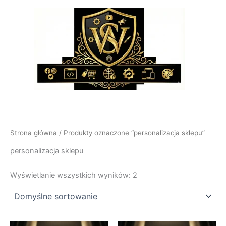
Przejdź
do
treści
Strona główna
/ Produkty oznaczone “personalizacja sklepu”
personalizacja sklepu
Wyświetlanie wszystkich wyników: 2