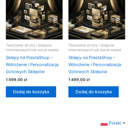
Tworzenie strony i sklepów
Tworzenie strony i sklepów
internetowych lub social media
internetowych lub social media
Sklepy na PrestaShop –
Sklepy na PrestaShop –
Wdrożenie i Personalizacja
Wdrożenie i Personalizacja
Gotowych Sklepów
Gotowych Sklepów
1 499,00
zł
1 499,00
zł
Dodaj do koszyka
Dodaj do koszyka
Polski
▼