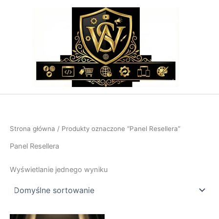
Przejdź
do
treści
Strona główna
/ Produkty oznaczone “Panel Resellera”
Panel Resellera
Wyświetlanie jednego wyniku