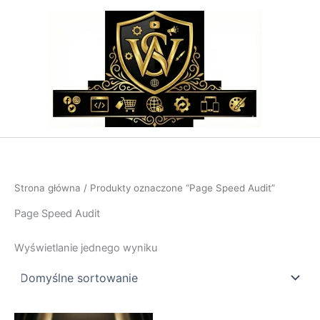
Przejdź
do
treści
Strona główna
/ Produkty oznaczone “Page Speed Audit”
Page Speed Audit
Wyświetlanie jednego wyniku