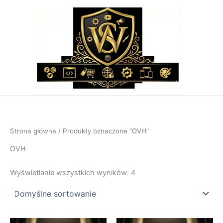
Przejdź
do
treści
Strona główna
/ Produkty oznaczone “OVH”
OVH
Wyświetlanie wszystkich wyników: 4