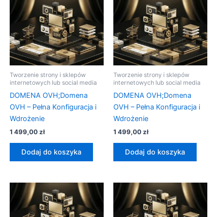
Tworzenie strony i sklepów
Tworzenie strony i sklepów
internetowych lub social media
internetowych lub social media
DOMENA OVH;Domena
DOMENA OVH;Domena
OVH – Pełna Konfiguracja i
OVH – Pełna Konfiguracja i
Wdrożenie
Wdrożenie
1 499,00
zł
1 499,00
zł
Dodaj do koszyka
Dodaj do koszyka