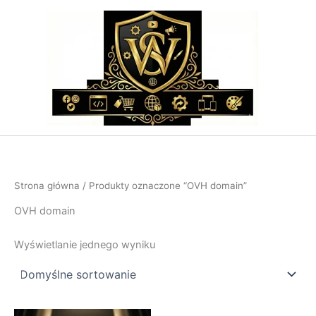
Przejdź
do
treści
Strona główna
/ Produkty oznaczone “OVH domain”
OVH domain
Wyświetlanie jednego wyniku