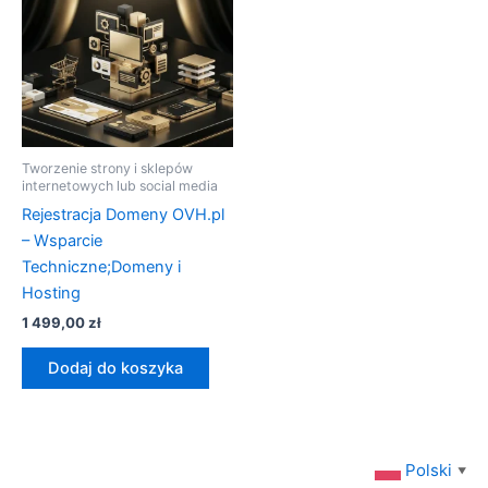
Tworzenie strony i sklepów
internetowych lub social media
Rejestracja Domeny OVH.pl
– Wsparcie
Techniczne;Domeny i
Hosting
1 499,00
zł
Dodaj do koszyka
Polski
▼