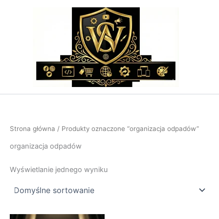
Przejdź
do
treści
Strona główna
/ Produkty oznaczone “organizacja odpadów”
organizacja odpadów
Wyświetlanie jednego wyniku