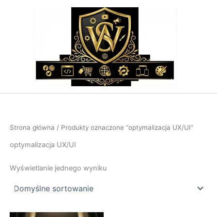
Przejdź
do
treści
Strona główna
/ Produkty oznaczone “optymalizacja UX/UI”
optymalizacja UX/UI
Wyświetlanie jednego wyniku