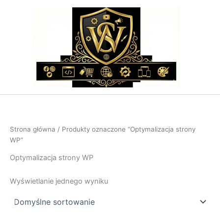
Przejdź
do
treści
Strona główna
/ Produkty oznaczone “Optymalizacja strony
WP”
Optymalizacja strony WP
Wyświetlanie jednego wyniku