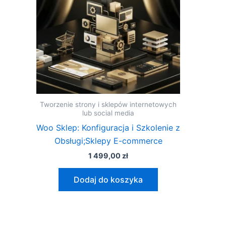
Tworzenie strony i sklepów internetowych
lub social media
Woo Sklep: Konfiguracja i Szkolenie z
Obsługi;Sklepy E-commerce
1 499,00
zł
Dodaj do koszyka